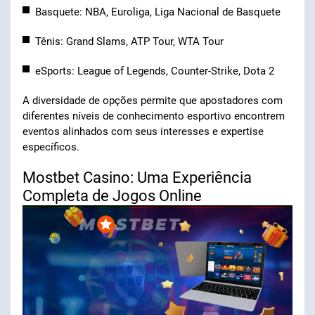
Basquete: NBA, Euroliga, Liga Nacional de Basquete
Tênis: Grand Slams, ATP Tour, WTA Tour
eSports: League of Legends, Counter-Strike, Dota 2
A diversidade de opções permite que apostadores com
diferentes níveis de conhecimento esportivo encontrem
eventos alinhados com seus interesses e expertise
específicos.
Mostbet Casino: Uma Experiência
Completa de Jogos Online