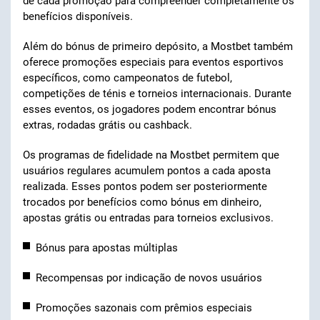
de cada promoção para compreender completamente os
benefícios disponíveis.
Além do bónus de primeiro depósito, a Mostbet também
oferece promoções especiais para eventos esportivos
específicos, como campeonatos de futebol,
competições de ténis e torneios internacionais. Durante
esses eventos, os jogadores podem encontrar bónus
extras, rodadas grátis ou cashback.
Os programas de fidelidade na Mostbet permitem que
usuários regulares acumulem pontos a cada aposta
realizada. Esses pontos podem ser posteriormente
trocados por benefícios como bónus em dinheiro,
apostas grátis ou entradas para torneios exclusivos.
Bónus para apostas múltiplas
Recompensas por indicação de novos usuários
Promoções sazonais com prêmios especiais