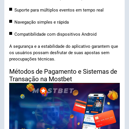
Suporte para múltiplos eventos em tempo real
Navegação simples e rápida
Compatibilidade com dispositivos Android
A segurança e a estabilidade do aplicativo garantem que
os usuários possam desfrutar de suas apostas sem
preocupações técnicas.
Métodos de Pagamento e Sistemas de
Transação na Mostbet