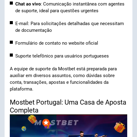
Chat ao vivo
: Comunicação instantânea com agentes
de suporte, ideal para questões urgentes
E-mail: Para solicitações detalhadas que necessitam
de documentação
Formulário de contato no website oficial
Suporte telefônico para usuários portugueses
A equipe de suporte da Mostbet está preparada para
auxiliar em diversos assuntos, como dúvidas sobre
conta, transações, apostas e funcionalidades da
plataforma.
Mostbet Portugal: Uma Casa de Aposta
Completa