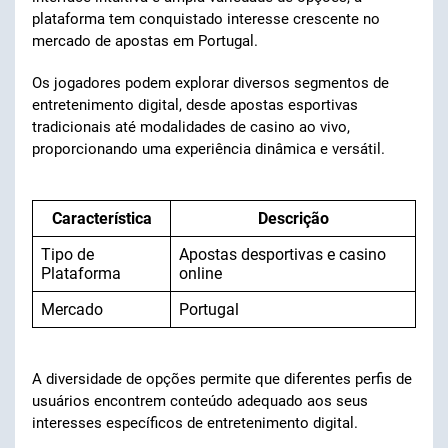
plataforma tem conquistado interesse crescente no
mercado de apostas em Portugal.
Os jogadores podem explorar diversos segmentos de
entretenimento digital, desde apostas esportivas
tradicionais até modalidades de casino ao vivo,
proporcionando uma experiência dinâmica e versátil.
Característica
Descrição
Tipo de
Apostas desportivas e casino
Plataforma
online
Mercado
Portugal
A diversidade de opções permite que diferentes perfis de
usuários encontrem conteúdo adequado aos seus
interesses específicos de entretenimento digital.