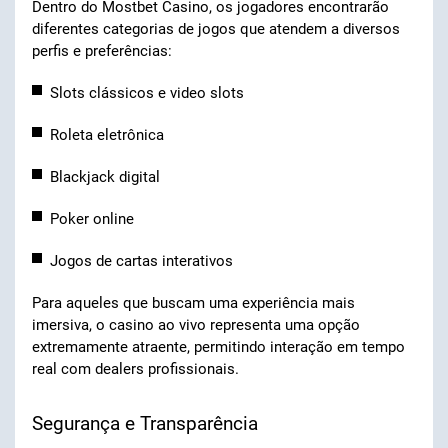
Dentro do Mostbet Casino, os jogadores encontrarão
diferentes categorias de jogos que atendem a diversos
perfis e preferências:
Slots clássicos e video slots
Roleta eletrônica
Blackjack digital
Poker online
Jogos de cartas interativos
Para aqueles que buscam uma experiência mais
imersiva, o casino ao vivo representa uma opção
extremamente atraente, permitindo interação em tempo
real com dealers profissionais.
Segurança e Transparência