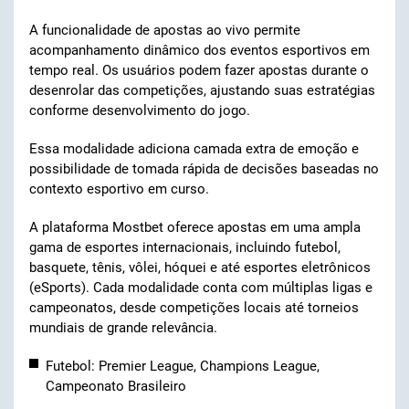
A funcionalidade de apostas ao vivo permite
acompanhamento dinâmico dos eventos esportivos em
tempo real. Os usuários podem fazer apostas durante o
desenrolar das competições, ajustando suas estratégias
conforme desenvolvimento do jogo.
Essa modalidade adiciona camada extra de emoção e
possibilidade de tomada rápida de decisões baseadas no
contexto esportivo em curso.
A plataforma Mostbet oferece apostas em uma ampla
gama de esportes internacionais, incluindo futebol,
basquete, tênis, vôlei, hóquei e até esportes eletrônicos
(eSports). Cada modalidade conta com múltiplas ligas e
campeonatos, desde competições locais até torneios
mundiais de grande relevância.
Futebol: Premier League, Champions League,
Campeonato Brasileiro