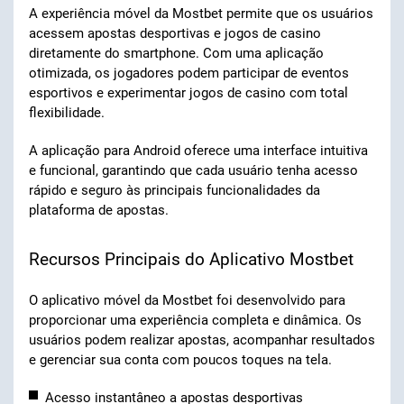
A experiência móvel da Mostbet permite que os usuários
acessem apostas desportivas e jogos de casino
diretamente do smartphone. Com uma aplicação
otimizada, os jogadores podem participar de eventos
esportivos e experimentar jogos de casino com total
flexibilidade.
A aplicação para Android oferece uma interface intuitiva
e funcional, garantindo que cada usuário tenha acesso
rápido e seguro às principais funcionalidades da
plataforma de apostas.
Recursos Principais do Aplicativo Mostbet
O aplicativo móvel da Mostbet foi desenvolvido para
proporcionar uma experiência completa e dinâmica. Os
usuários podem realizar apostas, acompanhar resultados
e gerenciar sua conta com poucos toques na tela.
Acesso instantâneo a apostas desportivas